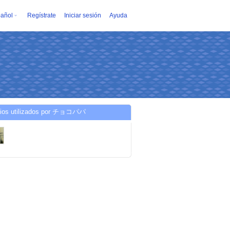
añol
Regístrate
Iniciar sesión
Ayuda
cios utilizados por チョコパパ