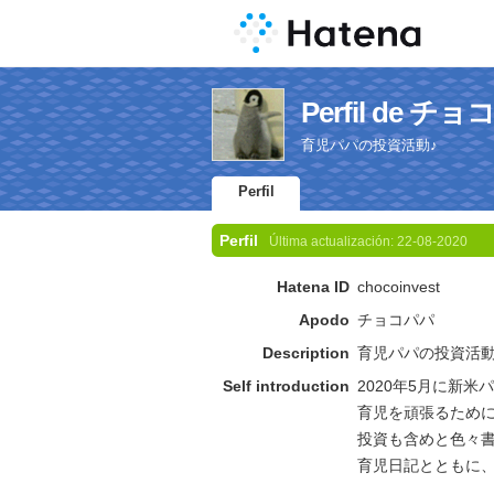
Perfil de チ
育児パパの投資活動♪
Perfil
Perfil
Última actualización:
22-08-2020
Hatena ID
chocoinvest
Apodo
チョコパパ
Description
育児パパの投資活動
Self introduction
2020年5月に新
育児を頑張るために
投資も含めと色々
育児日記とともに