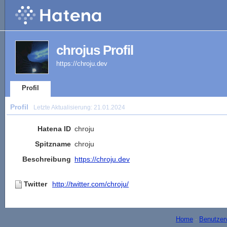
chrojus Profil
https://chroju.dev
Profil
Profil
Letzte Aktualisierung:
21.01.2024
Hatena ID
chroju
Spitzname
chroju
Beschreibung
https://chroju.dev
Twitter
http://twitter.com/chroju/
Home
-
Benutzer