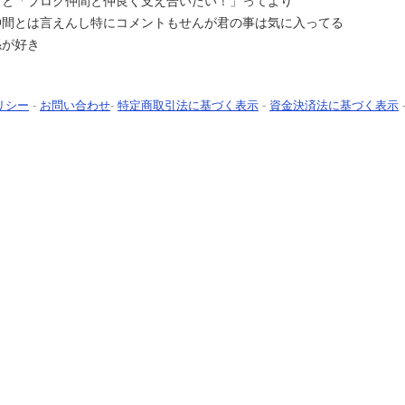
うと「ブログ仲間と仲良く支え合いたい！」ってより
仲間とは言えんし特にコメントもせんが君の事は気に入ってる
係が好き
リシー
-
お問い合わせ
-
特定商取引法に基づく表示
-
資金決済法に基づく表示