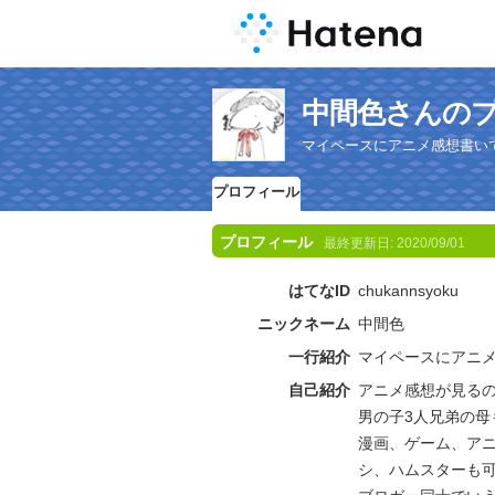
中間色さんの
マイペースにアニメ感想書い
プロフィール
プロフィール
最終更新日:
2020/09/01
はてなID
chukannsyoku
ニックネーム
中間色
一行紹介
マイペースにアニ
自己紹介
アニメ感想が見る
男の子3人兄弟の母
漫画、ゲーム、ア
シ、ハムスターも