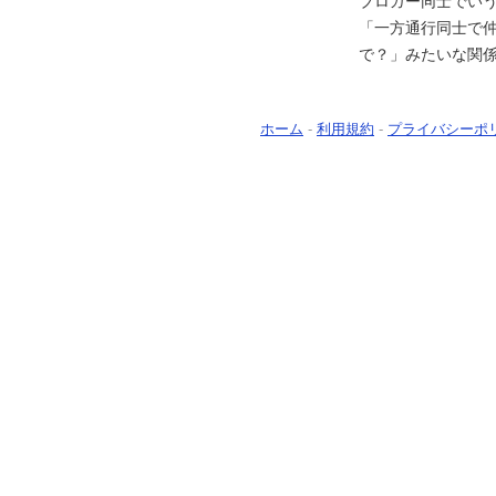
ブロガー同士でい
「一方通行同士で
で？」みたいな関
ホーム
-
利用規約
-
プライバシーポ