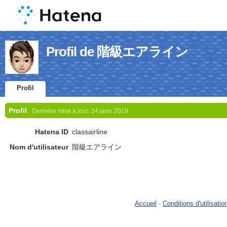
Profil de 階級エアライン
Profil
Profil
Dernière mise à jour:
24 janv. 2019
Hatena ID
classairline
Nom d'utilisateur
階級エアライン
Accueil
-
Conditions d'utilisatio