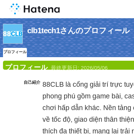
clb1tech1さんのプロフィール
プロフィール
プロフィール
最終更新日:
2026/05/06
自己紹介
88CLB là cổng giải trí trực tuy
phong phú gồm game bài, casi
chơi hấp dẫn khác. Nền tảng đ
về tốc độ, giao diện thân thi
thích đa thiết bị, mang lại trả