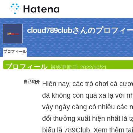
cloud789clubさんのプロフィ
プロフィール
プロフィール
最終更新日:
2022/10/21
自己紹介
Hiện nay, các trò chơi cá cượ
đã không còn quá xa lạ với nh
vậy ngày càng có nhiều các 
đổi thưởng xuất hiện nhất là t
biểu là 789Club. Xem thêm tạ