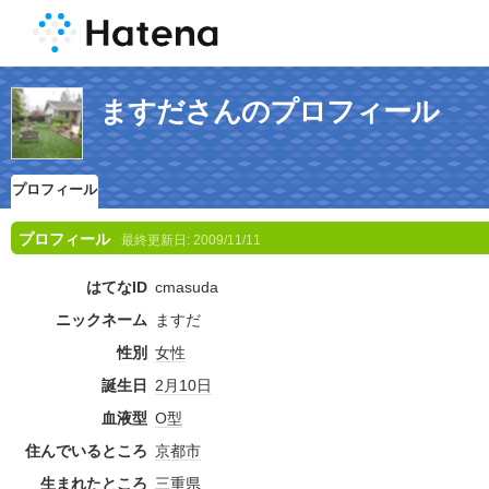
ますださんのプロフィール
プロフィール
プロフィール
最終更新日:
2009/11/11
はてなID
cmasuda
ニックネーム
ますだ
性別
女性
誕生日
2月10日
血液型
O型
住んでいるところ
京都市
生まれたところ
三重県