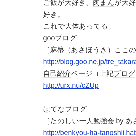
ご飯が大好き、
肉まん
が大好
好き。
これで大体あってる。
gooブログ
［麻箒（あさほうき）ここ
http://blog.goo.ne.jp/tre_takar
自己紹介
ページ（上記
ブログ
http://urx.nu/cZUp
はてなブログ
［た
のし
い一人
勉強会
by
あ
http://benkyou-ha-tanoshii.h