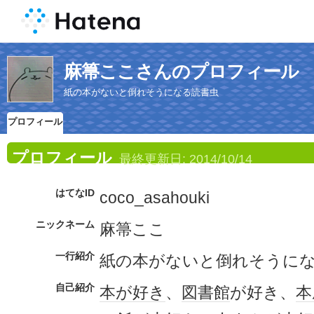
麻箒ここさんのプロフィール
紙の本がないと倒れそうになる読書虫
プロフィール
プロフィール
最終更新日:
2014/10/14
はてなID
coco_asahouki
ニックネーム
麻箒ここ
一行紹介
紙の本がないと倒れそうに
自己紹介
本が好き
、
図書館
が好き、
本