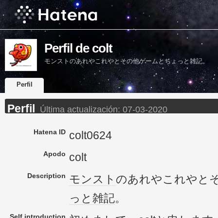
Perfil de colt
モンストのあれやこれやとその他ゲームとちょっと雑記。
Perfil
Perfil
Última actualización:
07-03-2020
Hatena ID
colt0624
Apodo
colt
Description
モンスト
のあれやこれやと
っと
雑記
。
Self introduction