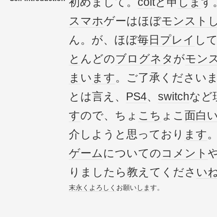
初めまして。
colt
と申
しま
す
スマホ
ゲーはほぼ
モンスト
ん。が、ほぼ
毎日
プレイ
し
と
んどの
ブログ
ネタ
が
モン
ま
い
ます
。ご了承ください
とは言え、
PS4
、
switch
など
す
ので、ちょ
こち
ょこ
面白
介しようと思っており
ます
ゲーム
についての
コメント
りましたら教えてくださ
い
末永く
よろしく
お願い
しま
す。