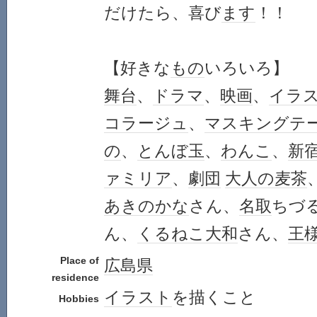
だけたら、喜び
ます
！！
【好きな
もの
いろいろ】
舞台
、
ドラマ
、
映画
、
イラ
コラージュ
、
マスキングテ
の
、
とんぼ玉
、
わんこ
、
新
ァミリア
、
劇団
大人の麦茶
あきのかな
さん、
名取
ちづ
ん、
くるねこ大和
さん、
王
Place of
広島県
residence
イラスト
を描くこと
Hobbies