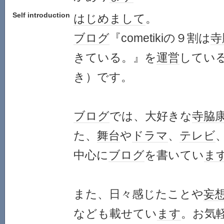
Self introduction
はじめまして
。
ブログ
『cometikiの９割は
寺
きている。』を
運営
している、
き）です。
ブログ
では、大好きな
寺脇
た、
舞台
や
ドラマ
、
テレビ
中心に
ブログ
を書いてい
ま
また、日々感じたことや
妄
なども載せてい
ます
。お気