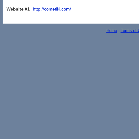
Website #1
http://cometiki.com/
Home
-
Terms of 