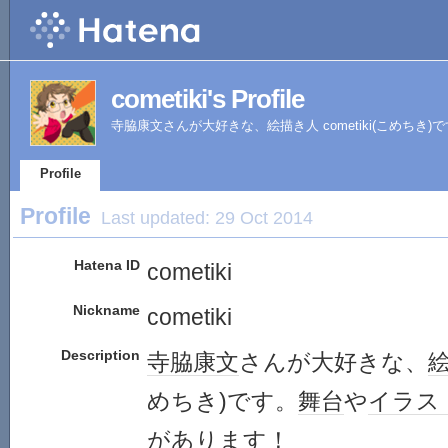
cometiki's Profile
寺脇康文さんが大好きな、絵描き人 cometiki(こめち
Profile
Profile
Last updated:
29 Oct 2014
Hatena ID
cometiki
Nickname
cometiki
Description
寺脇康文
さんが大好きな、
めちき)です。
舞台
や
イラス
があり
ます
！