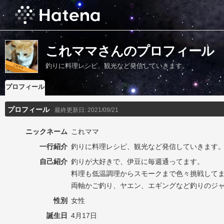
これママさんのプロフィール
釣りに料理レシピ、観光など発信していきます。
プロフィール
プロフィール
最終更新日:
2021/09/21
ニックネーム
これママ
一行紹介
釣りに料理レシピ、観光など発信していきます
自己紹介
釣りが大好きで、伊豆に毎週通ってます。
料理も低温調理からスモークまで色々挑戦して
両軸かご釣り、ヤエン、エギングなど釣りのジ
性別
女性
誕生日
4月17日