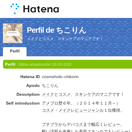
Perfil de ちこりん
メイクとコスメ、スキンケアのマニアです！
Perfil
Perfil
Última actualización:
02-03-2020
Hatena ID
cosmeholic-chikorin
Apodo
ちこりん
Description
メイク
と
コスメ
、
スキンケア
の
マニア
です！
Self introduction
アメブロ
歴６年。（２０１４年１１月～）
コスメ
・
メイク
レビュー
ジャンル
１位獲得。
プチプラ
から
デパ
コス
まで幅広く
レビュー
。
酷い汚肌を
改善
した美肌
スキンケア
も
レビュー