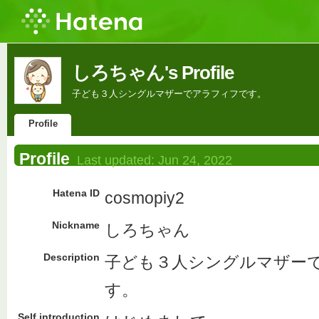
しろちゃん's Profile
子ども３人シングルマザーでアラフィフです。
Profile
Profile
Last updated:
Jun 24, 2022
Hatena ID
cosmopiy2
Nickname
しろちゃん
Description
子ども３人シングルマザー
す。
Self introduction