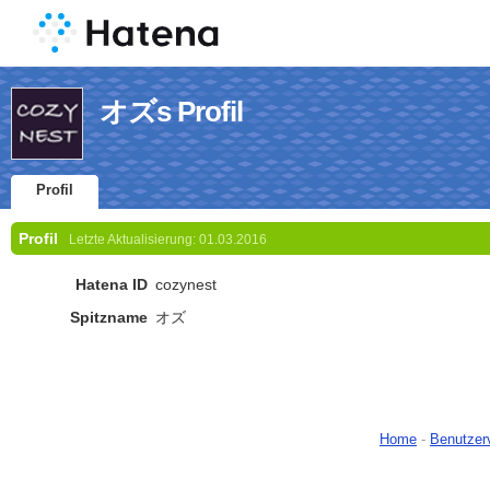
オズs Profil
Profil
Profil
Letzte Aktualisierung:
01.03.2016
Hatena ID
cozynest
Spitzname
オズ
Home
-
Benutzer