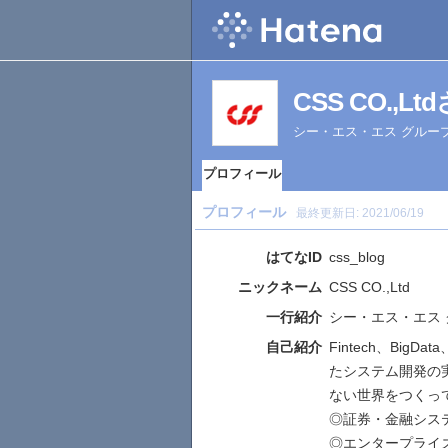
CSS CO.,
シー・エス・エス グルー
プロフィール
プロフィール
最終更新日:
2021/06/19
はてなID
css_blog
ニックネーム
CSS CO.,Ltd
一行紹介
シー・エス・エス
自己紹介
Fintech、Big
たシステム開発の
ない世界をつくっ
◎証券・金融シス
◎エンタープライ