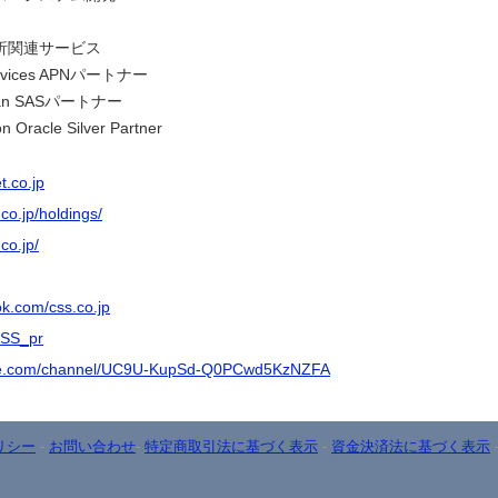
析関連サービス
ervices APNパートナー
Japan SASパートナー
n Oracle Silver Partner
t.co.jp
co.jp/holdings/
co.jp/
ok.com/css.co.jp
/CSS_pr
ube.com/channel/UC9U-KupSd-Q0PCwd5KzNZFA
リシー
-
お問い合わせ
-
特定商取引法に基づく表示
-
資金決済法に基づく表示