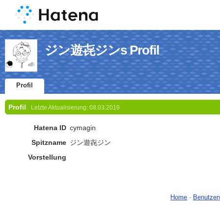
ジン遊㐂ジンs Profil
Profil
Profil
Letzte Aktualisierung:
08.03.2019
Hatena ID
cymagin
Spitzname
ジン遊㐂ジン
Vorstellung
Home
-
Benutzer