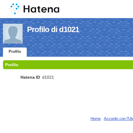
Profilo di d1021
Profilo
Profilo
Hatena ID
d1021
Home
-
Accordo con l'Ut