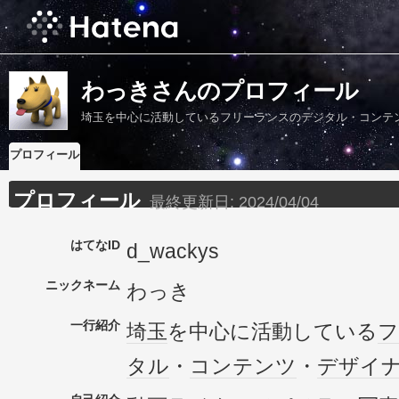
わっきさんのプロフィール
埼玉を中心に活動しているフリーランスのデジタル・コンテ
プロフィール
プロフィール
最終更新日:
2024/04/04
はてなID
d_wackys
ニックネーム
わっき
一行紹介
埼玉
を中心に活動している
フ
タル
・
コンテンツ
・
デザイ