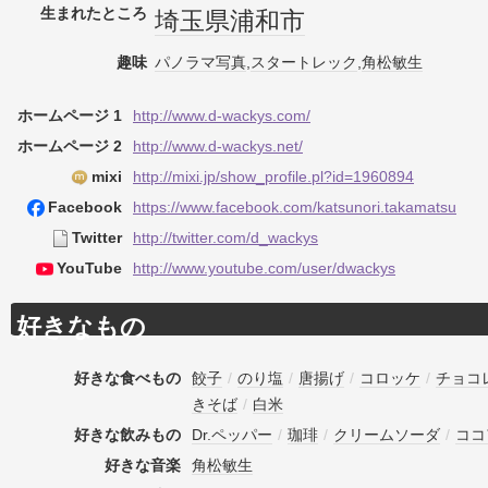
生まれたところ
埼玉県
浦和市
趣味
パノラマ
写真
,
スタートレック
,
角松敏生
ホームページ 1
http://www.d-wackys.com/
ホームページ 2
http://www.d-wackys.net/
mixi
http://mixi.jp/show_profile.pl?id=1960894
Facebook
https://www.facebook.com/katsunori.takamatsu
Twitter
http://twitter.com/d_wackys
YouTube
http://www.youtube.com/user/dwackys
好きなもの
好きな食べもの
餃子
/
のり塩
/
唐揚げ
/
コロッケ
/
チョコ
きそば
/
白米
好きな飲みもの
Dr.ペッパー
/
珈琲
/
クリームソーダ
/
ココ
好きな音楽
角松敏生