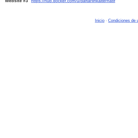
Website #3
https://hub.docker.com/u/daftarlinkalternatif
Inicio
-
Condiciones de 