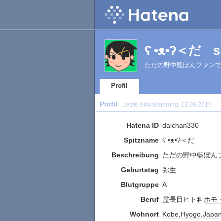
ʕ •ᴥ•ʔ＜だ s P
ただの野中藍ぽんファン
Profil
Profil
Letzte Aktualisierung:
12.06.2015
Hatena ID
daichan330
Spitzname
ʕ •ᴥ•ʔ＜だ
Beschreibung
ただの
野中藍
ぽん
Geburtstag
弥生
Blutgruppe
A
Beruf
霊長目ヒト科
ホモ
Wohnort
Kobe
,
Hyogo
,
Japa