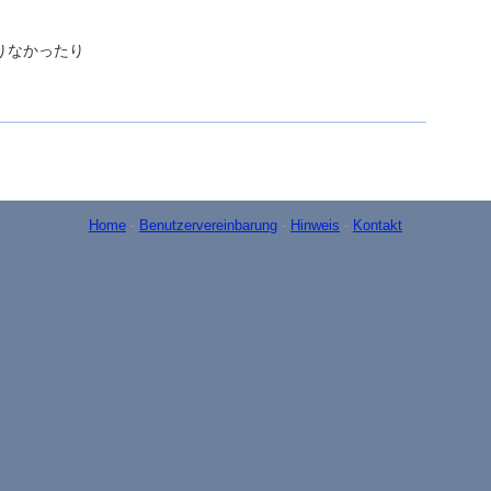
りなかったり
Home
-
Benutzervereinbarung
-
Hinweis
-
Kontakt