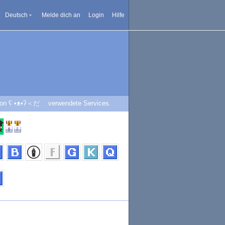
Deutsch
Melde dich an
Login
Hilfe
on ʕ •ᴥ•ʔ＜だ verwendete Services.