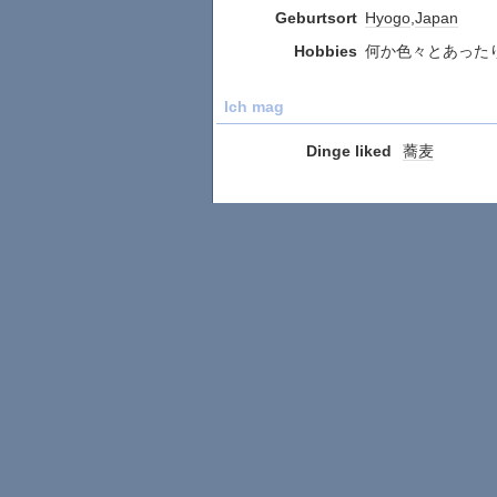
Geburtsort
Hyogo
,
Japan
Hobbies
何か色々とあった
Ich mag
Dinge liked
蕎麦