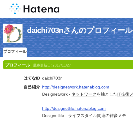
daichi703nさんのプロフィール
プロフィール
プロフィール
最終更新日:
2017/11/27
はてなID
daichi703n
自己紹介
http://designetwork.hatenablog.com
Designetwork -
ネットワーク
を軸とした
IT技術
http://designetlife.hatenablog.com
Designetlife -
ライフスタイル
関連の雑多
メモ