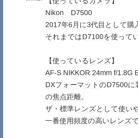
【使っている
カメラ
】
Nikon
D7500
2017年
6月
に3代目として購
それまでは
D7100
を使って
【使っている
レンズ
】
AF
-S
NIKKOR
24mm f/1.8G
DXフォーマット
のD7500
の
焦点距離
。
ザ・標準
レンズ
として使い
一番
使用
頻度の高い
レンズ