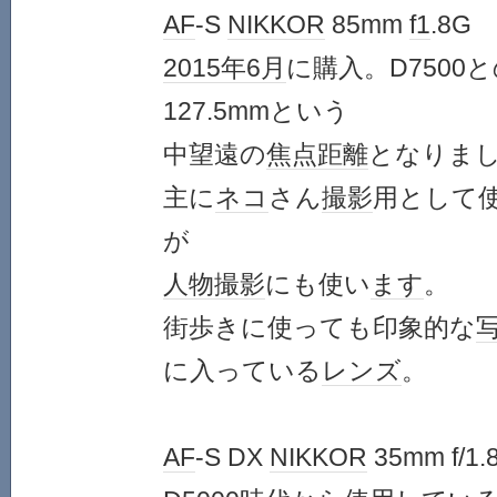
AF
-S
NIKKOR
85mm
f1
.8G
2015年
6月
に購入。D7500
127.5mmという
中望遠の
焦点距離
となりま
主に
ネコ
さん
撮影
用として
が
人物
撮影
にも使い
ます
。
街歩きに使っても印象的な
に入っている
レンズ
。
AF
-S DX
NIKKOR
35mm f/1.