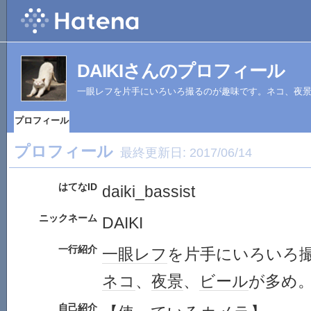
DAIKIさんのプロフィール
一眼レフを片手にいろいろ撮るのが趣味です。ネコ、夜
プロフィール
プロフィール
最終更新日:
2017/06/14
はてなID
daiki_bassist
ニックネーム
DAIKI
一行紹介
一眼レフ
を片手にいろいろ
ネコ
、
夜景
、
ビール
が多め
自己紹介