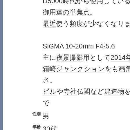
D5000
時代
から
使用
してい
御用達
の
単焦点
。
最近
使う頻度が少なくなり
SIGMA
10
-20mm
F4
-5.6
主に
夜景
撮影
用として
2014
箱崎ジャンクション
をも
画
さ。
ビル
や
寺社
仏閣など
建造物
で
性別
男
年齢
30代