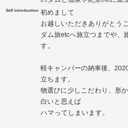
Self introduction
初めまして
お越し
いただき
ありがとう
ダム
旅
etc
へ旅立つまでや、
す。
軽
キャンパー
の納車後、
202
立ち
ます
。
物選びに少しこだわり、形
白い
と思えば
ハマって
しま
い
ます
。