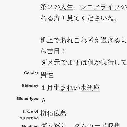
第２の
人生
、
シニアライフ
れる方！見てくださ
いね
。
机上であれこれ考え過ぎる
ら吉日！
ダメ
元でまずは何か実行し
Gender
男性
Birthday
１月生
まれ
の
水瓶座
Blood type
Ａ
Place of
概ね
広島
residence
ダム
巡り、
ダムカード
収集
、
Hobbies