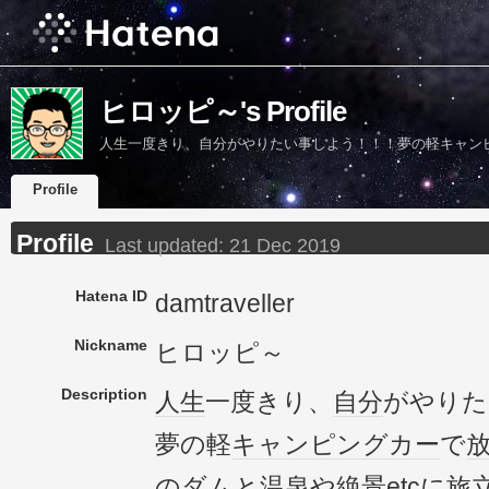
ヒロッピ～'s Profile
人生一度きり、自分がやりたい事しよう！！！夢の軽キャンピ
す！
Profile
Profile
Last updated:
21 Dec 2019
Hatena ID
damtraveller
Nickname
ヒロッピ～
Description
人生
一度きり、
自分
がやりた
夢の軽
キャンピングカー
で
の
ダム
と
温泉
や
絶景
etc
に旅