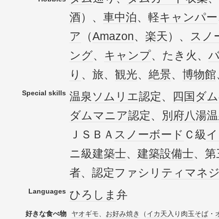
酒
）、
車中泊
、軽
キャンパー
ア
（
Amazon
、
楽天
）、
スノ
ング
、
キャンプ
、たき火、
り
、旅、
観光
、
絶景
、
博物館
Special skills
温泉ソムリエ
認定
、
四国
ダム
ダム
マニア
認定
、
別府八湯
温
ＪＳＢＡ
スノーボード
Ｃ級
イ
ニ級
建築士
、
建築設備士
、第
者
、
認定
ファシリ
ティ
マネ
Languages
ひろしま
弁
好きな食べ物
ヤオ
ギモ、
お好み焼き
（
イカ天
入り肉玉
そば
・