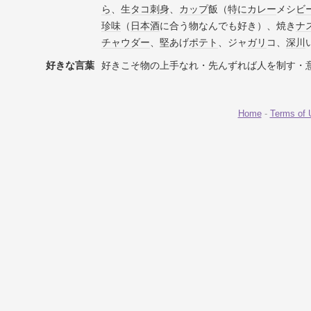
ら
、生
タコ
刺身
、
カップ
飯（
特に
カレー
メシ
ビ
珍味
（
日本酒
に合う物なんでも好き）、焼き
ナ
チャウダー
、堅あげ
ポテト
、ジャ
ガリ
コ、
深川
好きな言葉
好きこそ物の上手なれ・先んずれば人を制す・意
Home
-
Terms of 