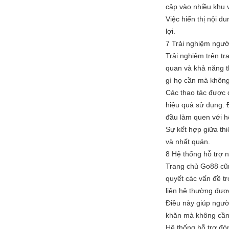
cập vào nhiều khu 
Việc hiển thị nội du
lợi.
7 Trải nghiệm ngườ
Trải nghiệm trên t
quan và khả năng t
gì họ cần mà không
Các thao tác được 
hiệu quả sử dụng. 
đầu làm quen với h
Sự kết hợp giữa thiế
và nhất quán.
8 Hệ thống hỗ trợ 
Trang chủ Go88 cũn
quyết các vấn đề t
liên hệ thường được 
Điều này giúp ngườ
khăn mà không cần 
Hệ thống hỗ trợ đón