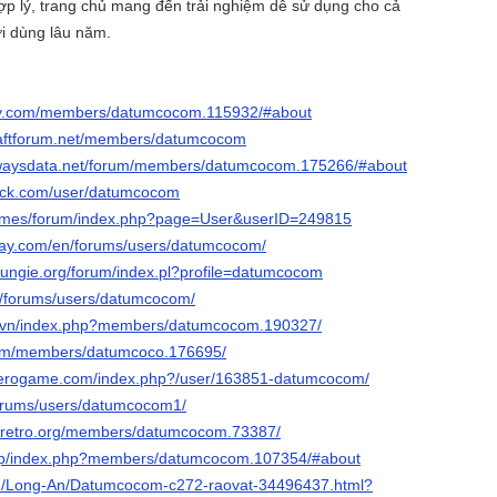
p lý, trang chủ mang đến trải nghiệm dễ sử dụng cho cả
i dùng lâu năm.
bly.com/members/datumcocom.115932/#about
raftforum.net/members/datumcocom
alwaysdata.net/forum/members/datumcocom.175266/#about
tack.com/user/datumcocom
.games/forum/index.php?page=User&userID=249815
lay.com/en/forums/users/datumcocom/
.bungie.org/forum/index.pl?profile=datumcocom
m/forums/users/datumcocom/
c.vn/index.php?members/datumcocom.190327/
orum/members/datumcoco.176695/
ozerogame.com/index.php?/user/163851-datumcocom/
/forums/users/datumcocom1/
icretro.org/members/datumcocom.73387/
ol.jp/index.php?members/datumcocom.107354/#about
om/Long-An/Datumcocom-c272-raovat-34496437.html?