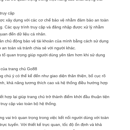
truy cập
ợc xây dựng với các cơ chế bảo vệ nhằm đảm bảo an toàn
ng. Các quy trình truy cập và đăng nhập được xử lý nhằm
 quan đến dữ liệu cá nhân.
ần chủ động bảo vệ tài khoản của mình bằng cách sử dụng
 an toàn và tránh chia sẻ với người khác.
u tố quan trọng giúp người dùng yên tâm hơn khi sử dụng
 của trang chủ Go88
 chú ý có thể kể đến như giao diện thân thiện, bố cục rõ
hanh, khả năng tương thích cao và hệ thống điều hướng hợp
t hợp lại giúp trang chủ trở thành điểm khởi đầu thuận tiện
 truy cập vào toàn bộ hệ thống.
 vai trò quan trọng trong việc kết nối người dùng với toàn
 trực tuyến. Với thiết kế trực quan, tốc độ ổn định và khả