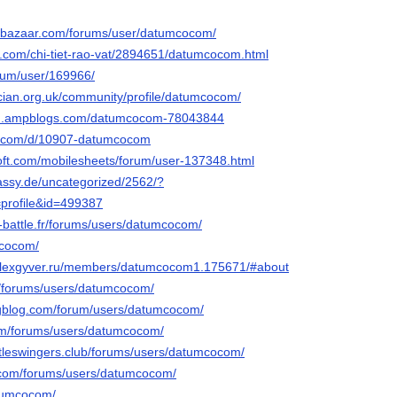
lebazaar.com/forums/user/datumcocom/
.com/chi-tiet-rao-vat/2894651/datumcocom.html
orum/user/169966/
ician.org.uk/community/profile/datumcocom/
om.ampblogs.com/datumcocom-78043844
nk.com/d/10907-datumcocom
oft.com/mobilesheets/forum/user-137348.html
bassy.de/uncategorized/2562/?
profile&id=499387
-battle.fr/forums/users/datumcocom/
umcocom/
.alexgyver.ru/members/datumcocom1.175671/#about
t/forums/users/datumcocom/
ngblog.com/forum/users/datumcocom/
om/forums/users/datumcocom/
tleswingers.club/forums/users/datumcocom/
te.com/forums/users/datumcocom/
atumcocom/