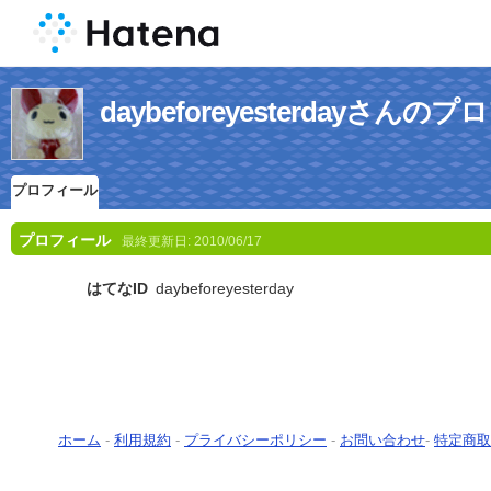
daybeforeyesterdayさんの
プロフィール
プロフィール
最終更新日:
2010/06/17
はてなID
daybeforeyesterday
ホーム
-
利用規約
-
プライバシーポリシー
-
お問い合わせ
-
特定商取