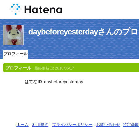
daybeforeyesterdayさんの
プロフィール
プロフィール
最終更新日:
2010/06/17
はてなID
daybeforeyesterday
ホーム
-
利用規約
-
プライバシーポリシー
-
お問い合わせ
-
特定商取