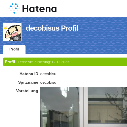
decobisus Profil
Profil
Profil
Letzte Aktualisierung:
12.12.2023
Hatena ID
decobisu
Spitzname
decobisu
Vorstellung