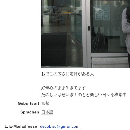
おでこ
の広さに定評がある人
好奇心
のまま生きて
ます
た
のし
いはせいぎ！のもと
楽しい
日々を
模索
中
Geburtsort
京都
Sprachen
日本語
1. E-Mailadresse
decobisu@gmail.com