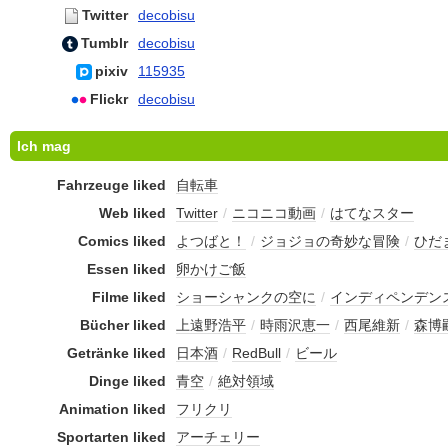
Twitter
decobisu
Tumblr
decobisu
pixiv
115935
Flickr
decobisu
Ich mag
Fahrzeuge liked
自転車
Web liked
Twitter
/
ニコニコ動画
/
はてなスター
Comics liked
よつばと！
/
ジョジョの奇妙な冒険
/
ひだ
Essen liked
卵かけご飯
Filme liked
ショーシャンクの空に
/
インディペンデン
Bücher liked
上遠野浩平
/
時雨沢恵一
/
西尾維新
/
森博
Getränke liked
日本酒
/
RedBull
/
ビール
Dinge liked
青空
/
絶対領域
Animation liked
フリクリ
Sportarten liked
アーチェリー