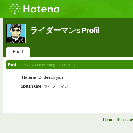
ライダーマンs Profil
Profil
Profil
Letzte Aktualisierung:
12.08.2017
Hatena ID
deechiyan
Spitzname
ライダーマン
Home
-
Benutzer