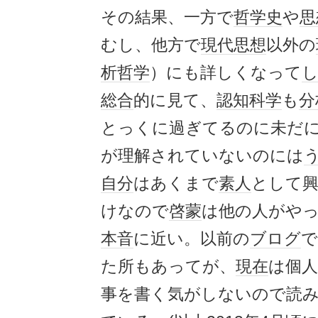
その結果、一方で
哲学史
や
思
むし、他方で
現代思想
以外の
析哲学
）にも詳しくなって
総合
的に見て、
認知科学
も
分
とっくに過ぎてるのに未だ
が理解されていないのには
自分
はあくまで
素人
として
けなので
啓蒙
は他の人がや
本音
に近い。以前の
ブログ
で
た所もあってが、
現在
は個
事を書く気がしないので読