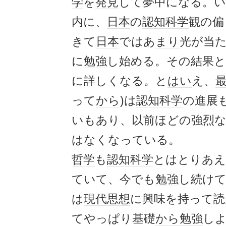
学
を
発見
して夢中になる。
内に、
日本
の
認知科学
観の偏
きて
日本
ではあ
まり
光が当
に
勉強
し始める。その結果
に詳しくなる。と
はい
え、
って
から
)は
認知科学
の進展
いもあり、以前ほどの強烈
はなくなっている。
哲学
も
認知科学
とはとりあえ
ていて、今でも
勉強
し続け
は
現代思想
に興味を持って読
てやっぱり基礎
から
勉強
し