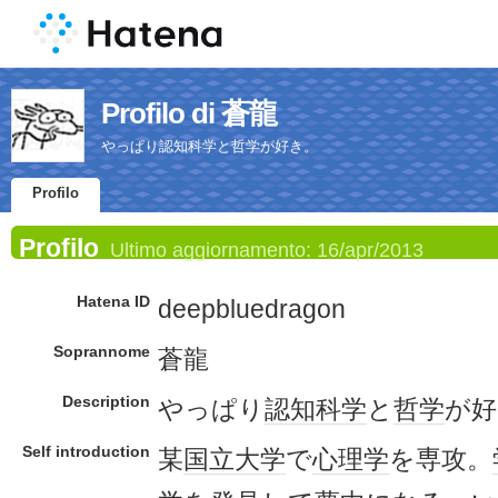
Profilo di 蒼龍
やっぱり認知科学と哲学が好き。
Profilo
Profilo
Ultimo aggiornamento:
16/apr/2013
Hatena ID
deepbluedragon
Soprannome
蒼龍
Description
やっぱり
認知科学
と
哲学
が好
Self introduction
某
国立大学
で
心理学
を専攻。