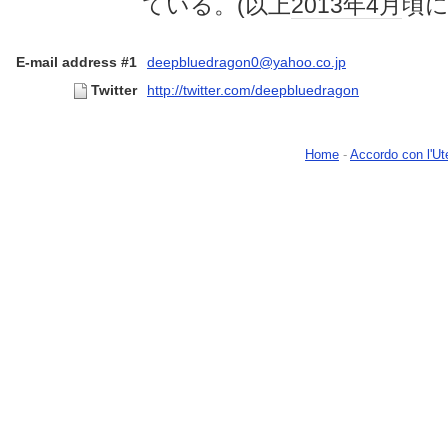
ている。(以上
2013年
4月
頃
E-mail address #1
deepbluedragon0@yahoo.co.jp
Twitter
http://twitter.com/deepbluedragon
Home
-
Accordo con l'Ut