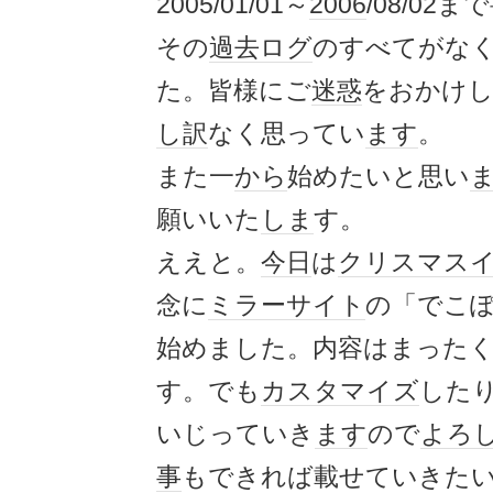
2005/01/01～
2006
/08/02
その
過去ログ
のすべてがな
た。皆様にご
迷惑
をおかけ
し訳
なく思ってい
ます
。
また一
から
始めたいと思い
願いいた
しま
す。
ええと。
今日
は
クリスマス
念に
ミラーサイト
の「でこ
始めました。内容はまった
す。でも
カスタマイズ
した
いじっていき
ます
ので
よろ
事
もできれば載せていきた