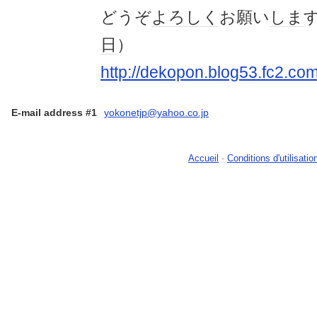
どうぞ
よろしく
お願い
しま
日
）
http://dekopon.blog53.fc2.com
E-mail address #1
yokonetjp@yahoo.co.jp
Accueil
-
Conditions d'utilisatio