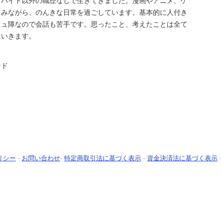
、バイト以外の職歴なしで生きてきました。漫画やアニメ、ゲ
しみながら、のんきな日常を過ごしています。基本的に人付き
ミュ障なので会話も苦手です。思ったこと、考えたことは全て
ていきます。
ンド
リシー
-
お問い合わせ
-
特定商取引法に基づく表示
-
資金決済法に基づく表示