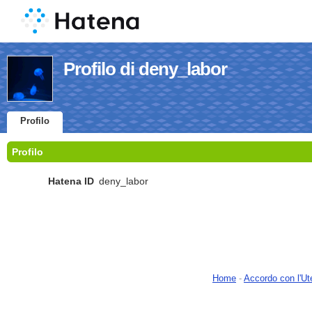
Profilo di deny_labor
Profilo
Profilo
Hatena ID
deny_labor
Home
-
Accordo con l'Ut