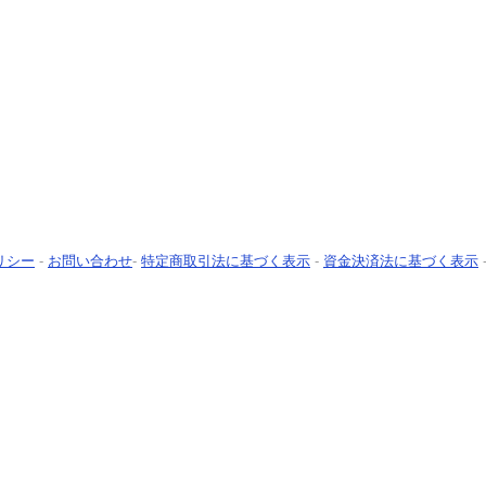
リシー
-
お問い合わせ
-
特定商取引法に基づく表示
-
資金決済法に基づく表示