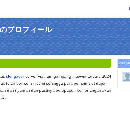
tiさんのプロフィール
des
itus
slot gacor
server vietnam gampang maxwin terbaru 2024
ak telah berlisensi resmi sehingga para pemain slot dapat
man dan nyaman dan pastinya berapapun kemenangan akan
tas.