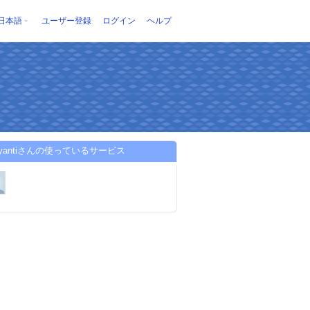
日本語
ユーザー登録
ログイン
ヘルプ
ijayantiさんの使っているサービス