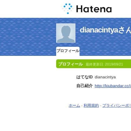
dianacint
プロフィール
プロフィール
最終更新日:
2019/09/21
はてなID
dianacintya
自己紹介
http://kiubandar.cc
ホーム
-
利用規約
-
プライバシーポ