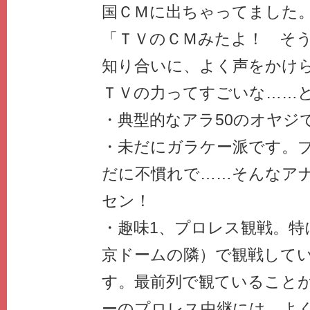
国ＣＭに出ちゃってました
「ＴＶのＣＭみたよ！ そ
知り合いに、よく声をかけ
ＴＶの力ってすごいな……
・典型的なアラ50のオヤジ
・未だにガラケー派です。ブログ
だに不慣れで……そんなア
セン！
・趣味1、プロレス観戦。特
京ドームの隣）で観戦して
す。最前列で観ていること
ーのプロレス中継には、よ