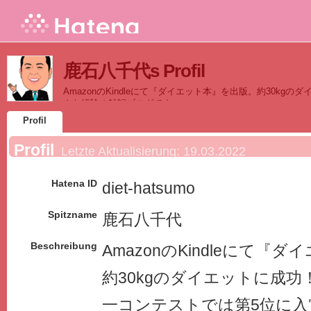
鹿石八千代s Profil
AmazonのKindleにて『ダイエット本』を出版。約30kg
んな経験の雑記ブログです。
Profil
Profil
Letzte Aktualisierung:
19.03.2022
Hatena ID
diet-hatsumo
Spitzname
鹿石八千代
Beschreibung
AmazonのKindleにて『
約30kgのダイエットに成功！
一コンテストでは第5位に入