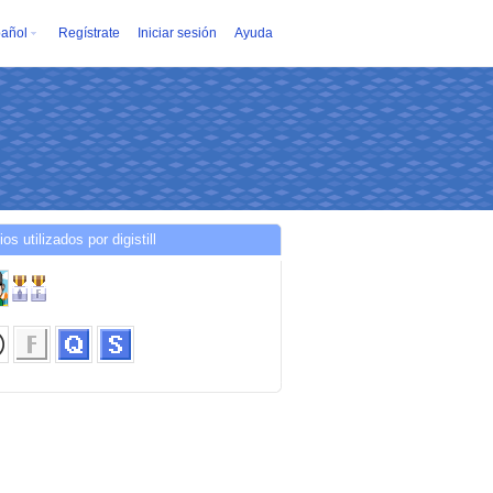
añol
Regístrate
Iniciar sesión
Ayuda
os utilizados por digistill