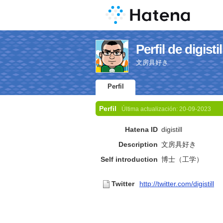
Perfil de digistil
文房具好き
Perfil
Perfil
Última actualización:
20-09-2023
Hatena ID
digistill
Description
文房具好き
Self introduction
博士（工学）
Twitter
http://twitter.com/digistill