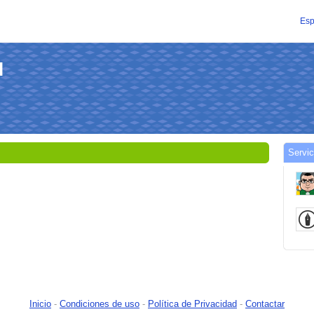
Esp
l
Servici
Inicio
-
Condiciones de uso
-
Política de Privacidad
-
Contactar