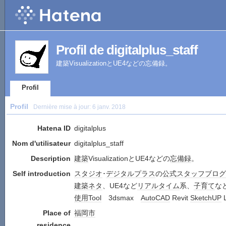
Profil de digitalplus_staff
建築VisualizationとUE4などの忘備録。
Profil
Profil
Dernière mise à jour:
6 janv. 2018
Hatena ID
digitalplus
Nom d'utilisateur
digitalplus_staff
Description
建築
VisualizationとUE4などの
忘備録
。
Self introduction
スタジオ
･
デジタル
プラス
の
公式
スタッフ
ブログ
建築
ネタ
、UE4など
リアルタイム
系、
子育て
な
使用
Tool
3dsmax
AutoCAD
Revit
SketchUP
L
Place of
福岡市
residence