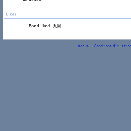
Likes
Food liked
丸腸
Accueil
-
Conditions d'utilisatio