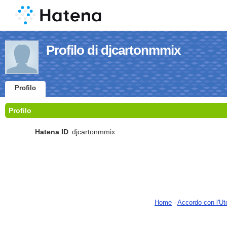
Profilo di djcartonmmix
Profilo
Profilo
Hatena ID
djcartonmmix
Home
-
Accordo con l'Ut