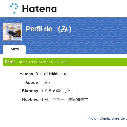
Perfil de （み）
Perfil
Perfil
Última actualización:
11-09-2022
Hatena ID
dokidokidoctor
Apodo
（み）
Birthday
１９５６年生まれ
Hobbies
俳句、ギター、理論物理学
Inicio
-
Condiciones de 