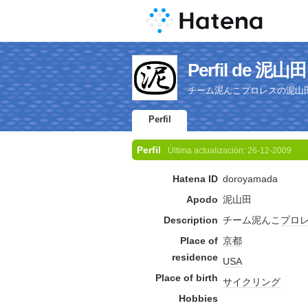
Perfil de 泥山田
チーム泥んこプロレスの泥山
Perfil
Perfil
Última actualización:
26-12-2009
Hatena ID
doroyamada
Apodo
泥山田
Description
チーム泥んこ
プロ
Place of
京都
residence
USA
Place of birth
サイクリング
Hobbies