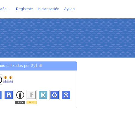
añol
Regístrate
Iniciar sesión
Ayuda
cios utilizados por 泥山田