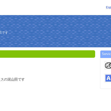
Esp
田です
Servi
レス
の泥
山田
です