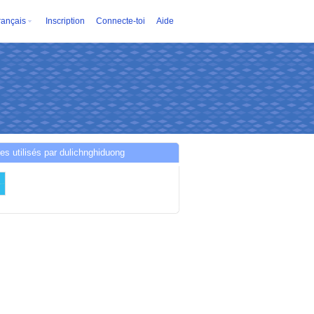
rançais
Inscription
Connecte-toi
Aide
es utilisés par dulichnghiduong