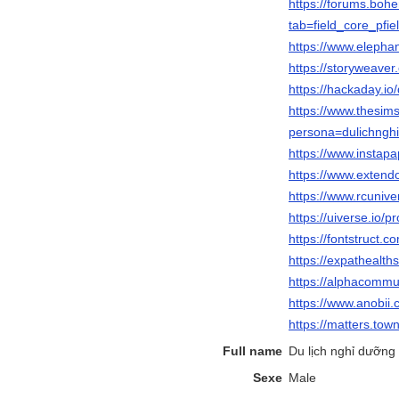
https://forums.boh
tab=field_core_pfi
https://www.elephan
https://storyweaver
https://hackaday.io
https://www.thesim
persona=dulichngh
https://www.instap
https://www.extend
https://www.rcuniv
https://uiverse.io/p
https://fontstruct.
https://expathealth
https://alphacommu
https://www.anobii.
https://matters.to
Full name
Du lịch nghỉ dưỡng 
Sexe
Male