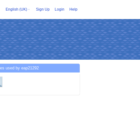
English (UK)
Sign Up
Login
Help
ces used by eap21292