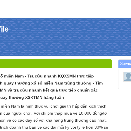
ile
Servi
ố miền Nam - Tra cứu nhanh KQXSMN trực tiếp
h quay thưởng xổ số miền Nam trúng thưởng - Tìm
MN và tra cứu nhanh kết quả trực tiếp chuẩn xác
 quay thưởng XSKTMN hàng tuần
miền Nam là hình thức vui chơi giải trí hấp dẫn kích thích
n của người chơi. Với chi phí thấp mua vé 10.000 đồng/tờ
họn vé có các dãy số với khả năng trúng thưởng cao nhất.
trích doanh thu bán vé các đài mỗi kỳ với tỷ lệ hơn 30% sẽ