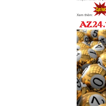
Xem thêm: