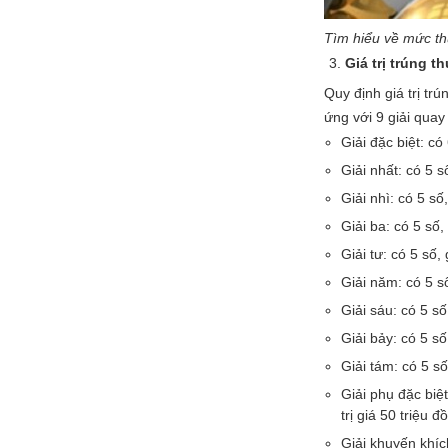
Tìm hiểu về mức t
Giá trị trúng 
Quy định giá trị t
ứng với 9 giải quay
Giải đặc biệt: có 
Giải nhất: có 5 số
Giải nhì: có 5 số,
Giải ba: có 5 số, 
Giải tư: có 5 số, 
Giải năm: có 5 số
Giải sáu: có 5 số
Giải bảy: có 5 số
Giải tám: có 5 số
Giải phụ đặc biệ
trị giá 50 triệu đ
Giải khuyến khíc