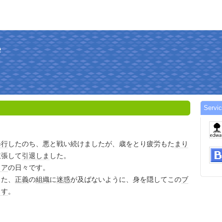
e
Servi
修行
したのち、悪と戦い続けましたが、歳をとり疲労もた
まり
主張して
引退
しま
した。
イア
の日々です。
また、
正義
の
組織
に
迷惑
が及ばないように、身を隠してこの
ブ
ます
。