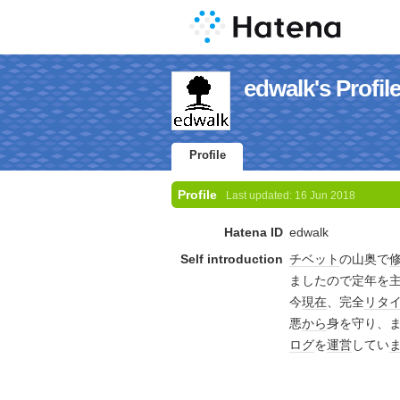
edwalk's Profil
Profile
Profile
Last updated:
16 Jun 2018
Hatena ID
edwalk
Self introduction
チベット
の山奥で
ましたので定年を
今
現在
、完全
リタ
悪
から
身を守り、
ログ
を
運営
してい