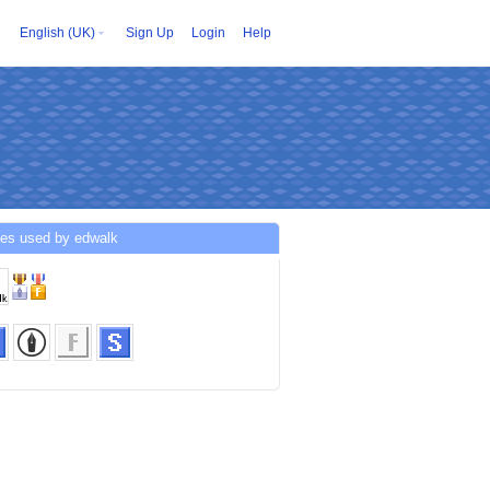
English (UK)
Sign Up
Login
Help
ces used by edwalk