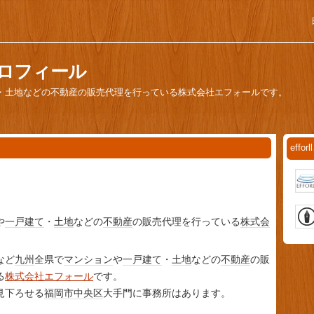
のプロフィール
・土地などの不動産の販売代理を行っている株式会社エフォールです。
eff
や
一戸建て
・
土地
などの
不動産
の販売代理を行っている
株式会
。
など
九州
全県で
マンション
や
一戸建て
・
土地
などの
不動産
の販
る
株式会社エフォール
です。
見下ろせる
福岡市中央区
大手門に事務所はあります。