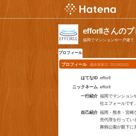
efforllさん
福岡でマンションや一戸建て
プロフィール
プロフィール
最終更新日:
2010/03/10
はてなID
efforll
ニックネーム
efforll
一行紹介
福岡
で
マンション
社
エフォールです
自己紹介
福岡
・
熊本
・
宮崎
売代理を行ってい
舞鶴公園
が眼下に