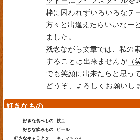
ットー
に
ライフスタイル
を
枠に囚われずいろいろな
テ
方々と出逢えたらいいなー
ました。
残念ながら
文章
では、私の
することは出来ませんが
（
でも
笑顔
に出来たらと思っ
どうぞ、
よろしく
お願い
し
好きなもの
好きな食べもの
枝豆
好きな飲みもの
ビール
好きなキャラクター
キティちゃん