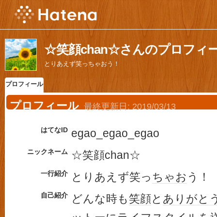
☆笑顔chan☆さんのプロフィ
とりあえず笑っちゃおう！
プロフィール
プロフィール
最終更新日:
2019/03/13
はてなID
egao_egao_egao
ニックネーム
☆笑顔chan☆
一行紹介
とりあえず笑っ
ちゃお
う！
自己紹介
どんな時も
笑顔
と
ありがと