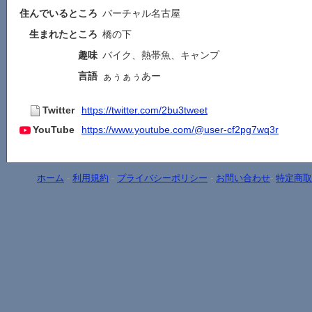
住んでいるところ
バーチャル名古屋
生まれたところ
橋の下
趣味
バイク、熱帯魚、キャンプ
言語
ぁぅぁぅあー
Twitter
https://twitter.com/2bu3tweet
YouTube
https://www.youtube.com/@user-cf2pg7wq3r
ホーム
-
利用規約
-
プライバシーポリシー
-
お問い合わせ
-
特定商取