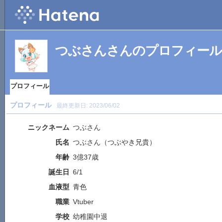
つぶさんさんのプロフィール
プロフィール
プロフィール
最終更新日:
2023/06/02
ニックネーム
つぶさん
氏名
つぶさん（つぶやき兄貴）
年齢
3億37歳
誕生日
6/1
血液型
青色
職業
Vtuber
学校
幼稚園中退