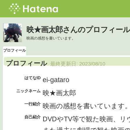
映★画太郎さんのプロフィー
映画の感想を書いています。
プロフィール
プロフィール
最終更新日:
2023/08/10
はてなID
ei-gataro
ニックネーム
映★画太郎
一行紹介
映画
の
感想
を書いてい
ます
自己紹介
DVDやTV等で観た映画、