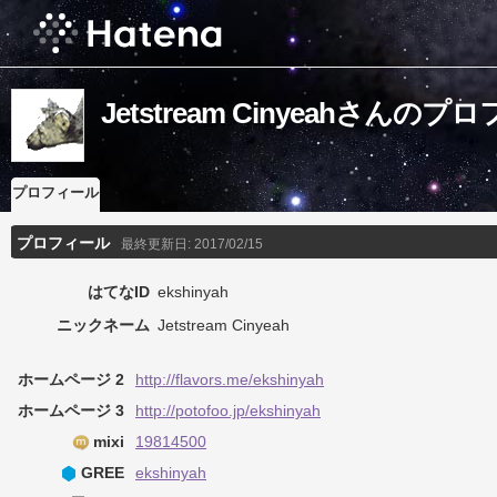
Jetstream Cinyeahさんの
プロフィール
プロフィール
最終更新日:
2017/02/15
はてなID
ekshinyah
ニックネーム
Jetstream Cinyeah
ホームページ 2
http://flavors.me/ekshinyah
ホームページ 3
http://potofoo.jp/ekshinyah
mixi
19814500
GREE
ekshinyah