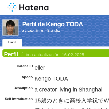
Perfil de Kengo TODA
a creator living in Shanghai
Perfil
Perfil
Última actualización:
16-02-2025
Hatena ID
eller
Apodo
Kengo TODA
Description
a creator living in Shanghai
Self introduction
15歳のときに高校入学祝でWin