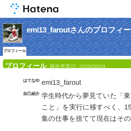
emi13_faroutさんのプロフィ
プロフィール
プロフィール
最終更新日:
2020/06/04
はてなID
emi13_farout
自己紹介
学生時代から夢見ていた「東
こと」を実行に移すべく、1
集の仕事を捨てて現在はその